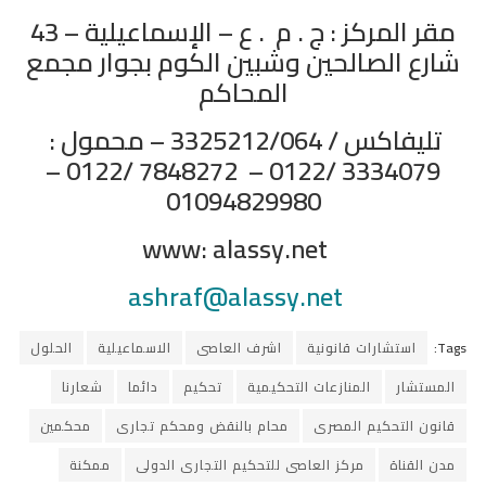
مقر المركز : ج . م . ع – الإسماعيلية – 43
شارع الصالحين وشبين الكوم بجوار مجمع
المحاكم
تليفاكس / 3325212/064 – محمول :
3334079 /0122 – 7848272 /0122 –
01094829980
www: alassy.net
ashraf@alassy.net
Tags:
استشارات قانونية
اشرف العاصى
الاسماعيلية
الحلول
المستشار
المنازعات التحكيمية
تحكيم
دائما
شعارنا
قانون التحكيم المصرى
محام بالنقض ومحكم تجارى
محكمين
مدن القناة
مركز العاصى للتحكيم التجارى الدولى
ممكنة